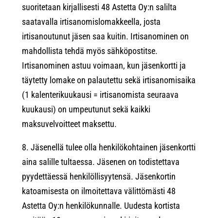
suoritetaan kirjallisesti 48 Astetta Oy:n salilta
saatavalla irtisanomislomakkeella, josta
irtisanoutunut jäsen saa kuitin. Irtisanominen on
mahdollista tehdä myös sähköpostitse.
Irtisanominen astuu voimaan, kun jäsenkortti ja
täytetty lomake on palautettu sekä irtisanomisaika
(1 kalenterikuukausi = irtisanomista seuraava
kuukausi) on umpeutunut sekä kaikki
maksuvelvoitteet maksettu.
8. Jäsenellä tulee olla henkilökohtainen jäsenkortti
aina salille tultaessa. Jäsenen on todistettava
pyydettäessä henkilöllisyytensä. Jäsenkortin
katoamisesta on ilmoitettava välittömästi 48
Astetta Oy:n henkilökunnalle. Uudesta kortista