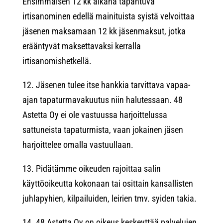
Ensimmäisen 12 kk aikana tapahtuva
irtisanominen edellä mainituista syistä velvoittaa
jäsenen maksamaan 12 kk jäsenmaksut, jotka
erääntyvät maksettavaksi kerralla
irtisanomishetkellä.
12. Jäsenen tulee itse hankkia tarvittava vapaa-
ajan tapaturmavakuutus niin halutessaan. 48
Astetta Oy ei ole vastuussa harjoittelussa
sattuneista tapaturmista, vaan jokainen jäsen
harjoittelee omalla vastuullaan.
13. Pidätämme oikeuden rajoittaa salin
käyttöoikeutta kokonaan tai osittain kansallisten
juhlapyhien, kilpailuiden, leirien tmv. syiden takia.
14. 48 Astetta Oy on oikeus keskeyttää palvelujen