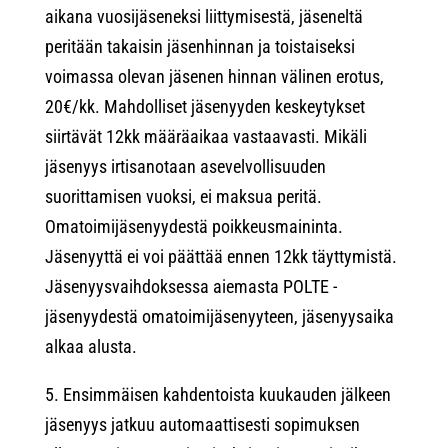
aikana vuosijäseneksi liittymisestä, jäseneltä
peritään takaisin jäsenhinnan ja toistaiseksi
voimassa olevan jäsenen hinnan välinen erotus,
20€/kk. Mahdolliset jäsenyyden keskeytykset
siirtävät 12kk määräaikaa vastaavasti. Mikäli
jäsenyys irtisanotaan asevelvollisuuden
suorittamisen vuoksi, ei maksua peritä.
Omatoimijäsenyydestä poikkeusmaininta.
Jäsenyyttä ei voi päättää ennen 12kk täyttymistä.
Jäsenyysvaihdoksessa aiemasta POLTE -
jäsenyydestä omatoimijäsenyyteen, jäsenyysaika
alkaa alusta.
5. Ensimmäisen kahdentoista kuukauden jälkeen
jäsenyys jatkuu automaattisesti sopimuksen