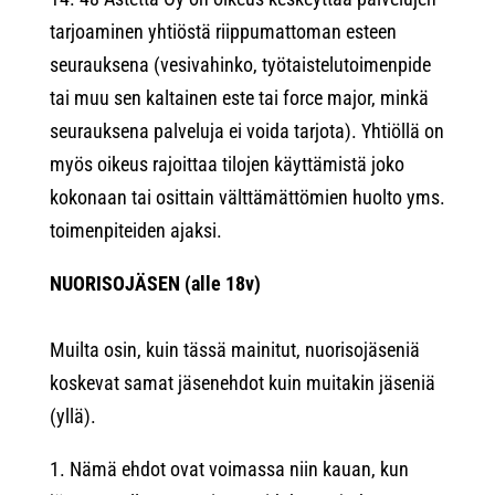
tarjoaminen yhtiöstä riippumattoman esteen
seurauksena (vesivahinko, työtaistelutoimenpide
tai muu sen kaltainen este tai force major, minkä
seurauksena palveluja ei voida tarjota). Yhtiöllä on
myös oikeus rajoittaa tilojen käyttämistä joko
kokonaan tai osittain välttämättömien huolto yms.
toimenpiteiden ajaksi.
NUORISOJÄSEN (alle 18v)
Muilta osin, kuin tässä mainitut, nuorisojäseniä
koskevat samat jäsenehdot kuin muitakin jäseniä
(yllä).
1. Nämä ehdot ovat voimassa niin kauan, kun