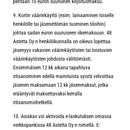
peritään 10 euron suuruinen kirjoitusmaksu.
9. Kortin väärinkäyttö (esim. lainaaminen toiselle
henkilölle tai jäsenettömän tuominen tiloihin)
johtaa sadan euron suuruiseen rikemaksuun. 48
Astetta Oy:n henkilökunnalla on oikeus lopettaa
jäsenyys vakavien väärinkäytösten tai toistuvien
väärinkäytösten johdosta välittömästi.
Ensimmäisen 12 kk aikana tapahtuva
irtisanominen edellä mainituista syistä velvoittaa
jäsenen maksamaan 12 kk jäsenmaksut, jotka
erääntyvät maksettavaksi kerralla
irtisanomishetkellä.
10. Asiakas voi aktivoida e-laskutuksen omassa
verkkopankissa 48 Astetta Oy:n nimellä. E-