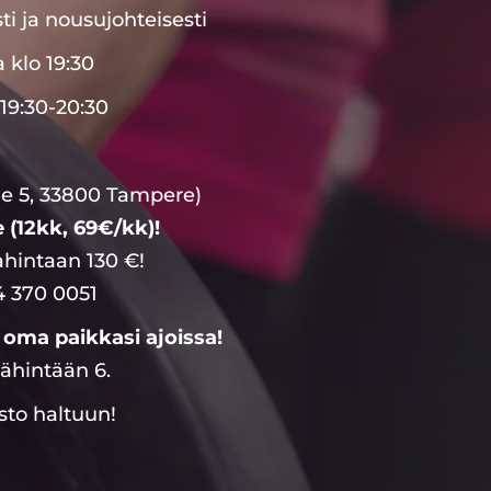
ti ja nousujohteisesti
 klo 19:30
19:30-20:30
ie 5, 33800 Tampere)
 (12kk, 69€/kk)!
hintaan 130 €!
44 370 0051
a oma paikkasi ajoissa!
vähintään 6.
sto haltuun!