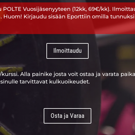
 POLTE Vuosijäsenyyteen (12kk, 69€/kk). Ilmoitt
. Huom! Kirjaudu sisään Eporttiin omilla tunnuksill
Ilmoittaudu
kurssi. Alla painike josta voit ostaa ja varata paikan
sinulle tarvittavat kulkuoikeudet.
Osta ja Varaa