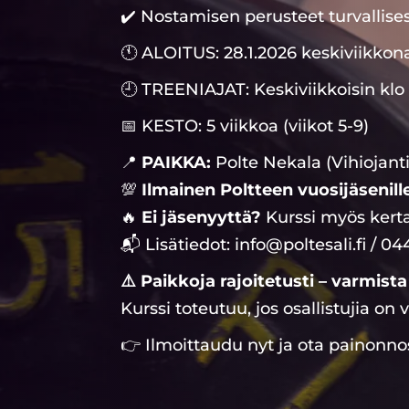
✔️ Nostamisen perusteet turvallises
🕚 ALOITUS: 28.1.2026 keskiviikkona
🕘 TREENIAJAT: Keskiviikkoisin klo 
📅 KESTO: 5 viikkoa (viikot 5-9)
📍
PAIKKA:
Polte Nekala (Vihiojant
💯
Ilmainen Poltteen vuosijäsenille
🔥
Ei jäsenyyttä?
Kurssi myös kerta
📬 Lisätiedot: info@poltesali.fi / 0
⚠️ Paikkoja rajoitetusti – varmist
Kurssi toteutuu, jos osallistujia on 
👉 Ilmoittaudu nyt ja ota painonno