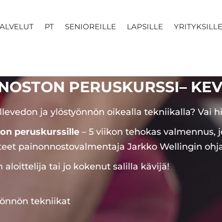
ALVELUT
PT
SENIOREILLE
LAPSILLE
YRITYKSILL
NOSTON PERUSKURSSI– KEV
vedon ja ylöstyönnön oikealla tekniikalla? Vai hi
on peruskurssille
– 5 viikon tehokas valmennus, j
teet painonnostovalmentaja Jarkko Wellingin ohjauk
n aloittelija tai jo kokenut salilla kävijä!
yönnön tekniikat