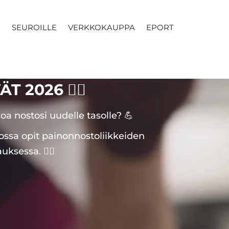
E
SEUROILLE
VERKKOKAUPPA
EPORT
ÄT 2026
🏋️‍♀️
oa nostosi uudelle tasolle? 💪
ossa opit painonnostoliikkeiden
sessa. 🏋️‍♀️