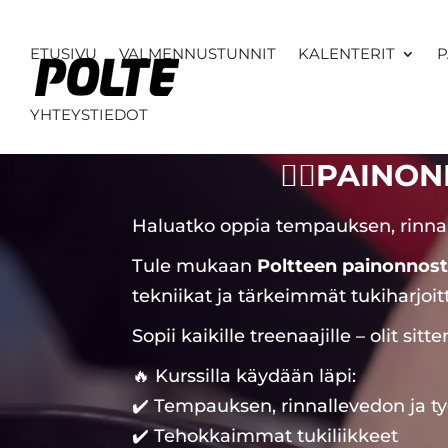
ETUSIVU
VALMENNUSTUNNIT
KALENTERIT
P
YHTEYSTIEDOT
🏋️‍♂️
PAINON
Haluatko oppia tempauksen, rinnalle
Tule mukaan
Poltteen painonnost
tekniikat ja tärkeimmät tukiharjoit
Sopii kaikille treenaajille – olit sitte
🔥 Kurssilla käydään läpi:
✔️ Tempauksen, rinnallevedon ja t
✔️ Tehokkaimmat tukiliikkeet