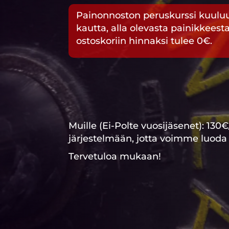
Painonnoston peruskurssi kuuluu
kautta, alla olevasta painikkeesta
ostoskoriin hinnaksi tulee 0€.
Muille (Ei-Polte vuosijäsenet): 130€/
järjestelmään, jotta voimme luoda 
Tervetuloa mukaan!